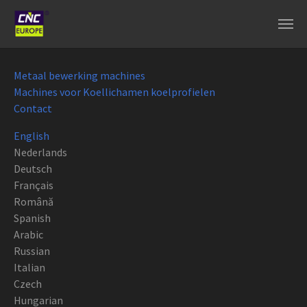
Spring naar hoofd-inhoud
Metaal bewerking machines
Machines voor Koellichamen koelprofielen
Contact
English
Nederlands
Deutsch
Français
Română
Spanish
Arabic
Russian
Italian
Czech
Hungarian