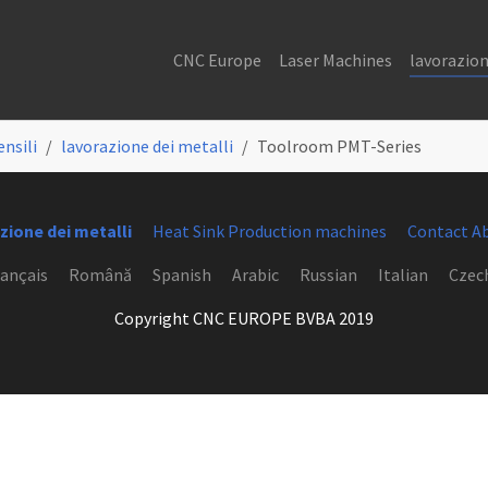
CNC Europe
Laser Machines
lavorazion
nsili
lavorazione dei metalli
Toolroom PMT-Series
zione dei metalli
Heat Sink Production machines
Contact A
ançais
Română
Spanish
Arabic
Russian
Italian
Czec
Copyright CNC EUROPE BVBA 2019