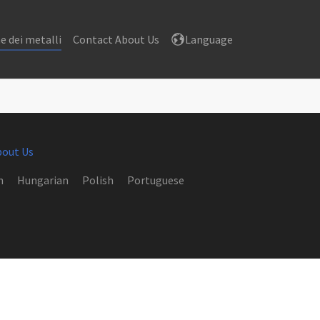
e dei metalli
Contact About Us
Language
bout Us
h
Hungarian
Polish
Portuguese