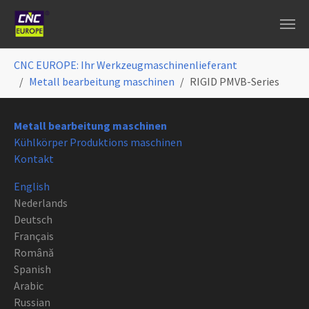
Zum Hauptinhalt springen
Sie sind hier:
CNC EUROPE: Ihr Werkzeugmaschinenlieferant
Metall bearbeitung maschinen
RIGID PMVB-Series
Metall bearbeitung maschinen
Kühlkörper Produktions maschinen
Kontakt
English
Nederlands
Deutsch
Français
Română
Spanish
Arabic
Russian