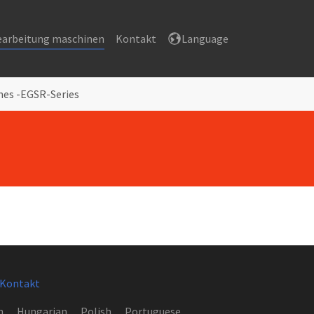
earbeitung maschinen
Kontakt
Language
nes -EGSR-Series
Kontakt
h
Hungarian
Polish
Portuguese