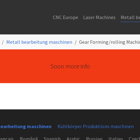
CNC Europe
Laser Machines
Metall b
Metall bearbeitung maschinen
Gear Forming/rolling Machi
Soon more info
bearbeitung maschinen
Kühlkörper Produktions maschinen
ançais
Română
Spanish
Arabic
Russian
Italian
Czec