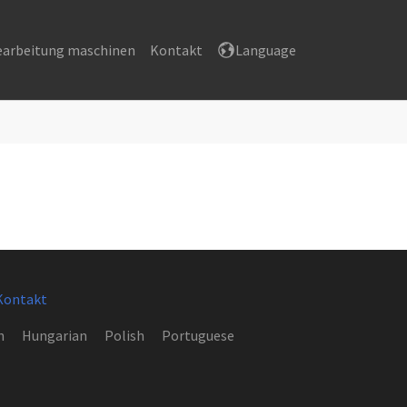
earbeitung maschinen
Kontakt
Language
Kontakt
h
Hungarian
Polish
Portuguese