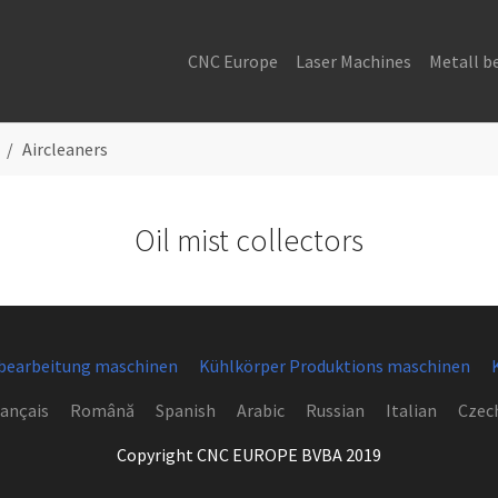
CNC Europe
Laser Machines
Metall b
Aircleaners
Oil mist collectors
 bearbeitung maschinen
Kühlkörper Produktions maschinen
ançais
Română
Spanish
Arabic
Russian
Italian
Czec
Copyright CNC EUROPE BVBA 2019